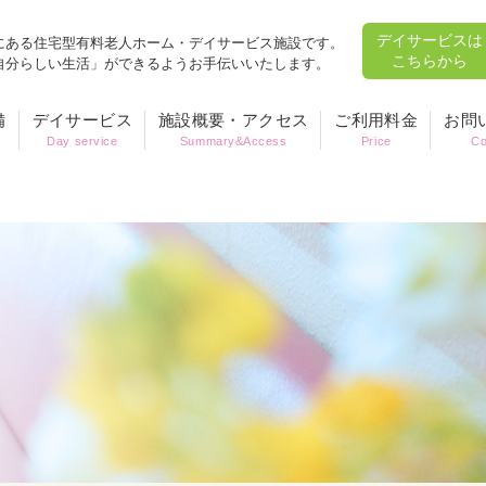
デイサービスは
にある住宅型有料老人ホーム・デイサービス施設です。
こちらから
自分らしい生活」ができるようお手伝いいたします。
備
デイサービス
施設概要・アクセス
ご利用料金
お問
Day service
Summary&Access
Price
Co