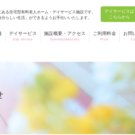
デイサービスは
にある住宅型有料老人ホーム・デイサービス施設です。
こちらから
自分らしい生活」ができるようお手伝いいたします。
備
デイサービス
施設概要・アクセス
ご利用料金
お問
Day service
Summary&Access
Price
Co
せ