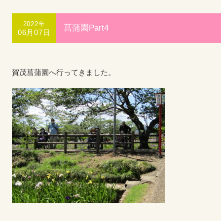
2022年
菖蒲園Part4
06月07日
賀茂菖蒲園へ行ってきました。