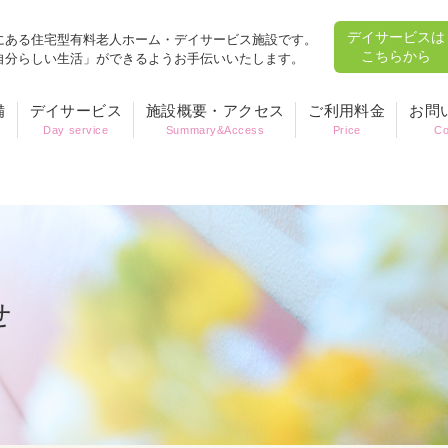
デイサービスは
にある住宅型有料老人ホーム・デイサービス施設です。
こちらから
自分らしい生活」ができるようお手伝いいたします。
備
デイサービス
施設概要・アクセス
ご利用料金
お問
Day service
Summary&Access
Price
Co
せ